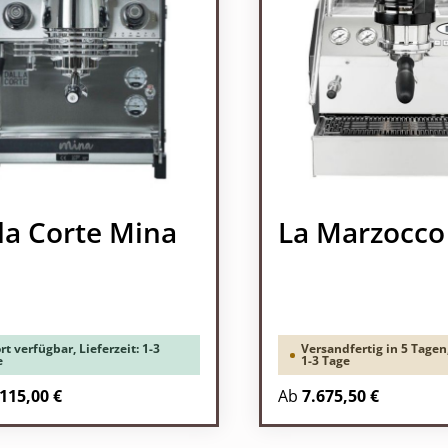
la Corte Mina
La Marzocco
rt verfügbar, Lieferzeit: 1-3
Versandfertig in 5 Tagen,
e
1-3 Tage
Regulärer Preis:
115,00 €
Ab
7.675,50 €