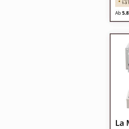
1-3 
Ab
5.8
La 