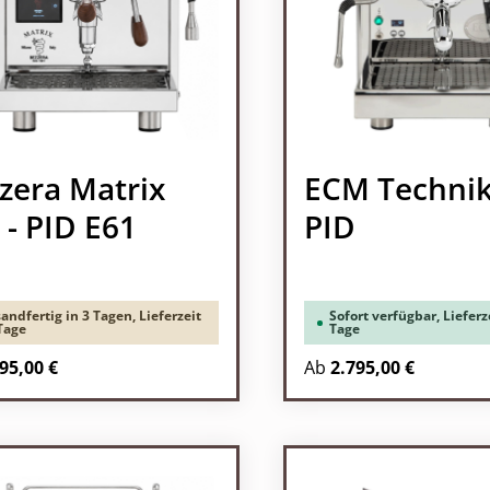
zera Matrix
ECM Technik
- PID E61
PID
andfertig in 3 Tagen, Lieferzeit
Sofort verfügbar, Lieferze
Tage
Tage
95,00 €
Ab
2.795,00 €