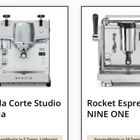
la Corte Studio
Rocket Espr
ua
NINE ONE
andfertig in 5 Tagen, Lieferzeit
Versandfertig in 14 Tage