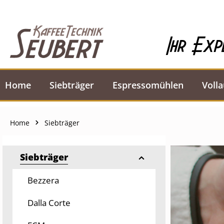
springen
Zur Hauptnavigation springen
Ihr Exp
Home
Siebträger
Espressomühlen
Voll
Home
Siebträger
Siebträger
Bezzera
Dalla Corte