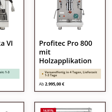
a VI
Profitec Pro 800
mit
Holzapplikation
it: 1-3
Versandfertig in 4 Tagen, Lieferzeit
1-3 Tage
Ab
2.995,00 €
14.91
%