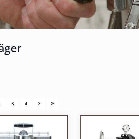
äger
2
3
4
Seite
Seite
Seite