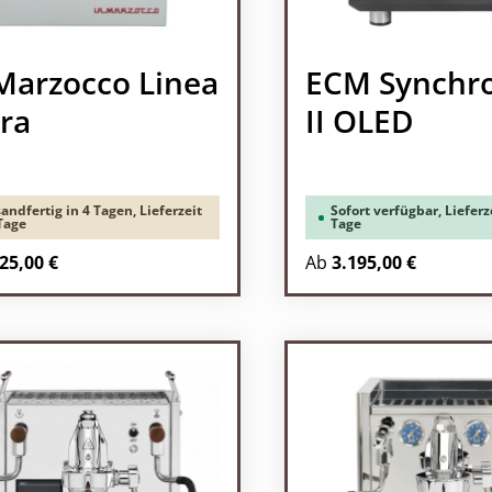
Marzocco Linea
ECM Synchr
ra
II OLED
andfertig in 4 Tagen, Lieferzeit
Sofort verfügbar, Lieferze
Tage
Tage
25,00 €
Ab
3.195,00 €