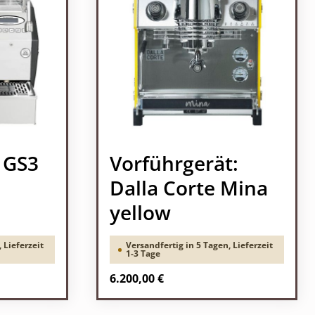
 GS3
Vorführgerät:
Dalla Corte Mina
yellow
 Lieferzeit
Versandfertig in 5 Tagen, Lieferzeit
1-3 Tage
Regulärer Preis:
6.200,00 €
Produkt Anzahl: Gib den