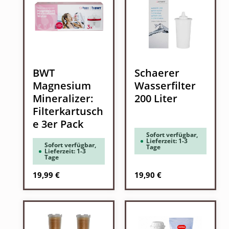
BWT
Schaerer
Magnesium
Wasserfilter
Mineralizer:
200 Liter
Filterkartusch
e 3er Pack
Sofort verfügbar,
Lieferzeit: 1-3
Sofort verfügbar,
Tage
Lieferzeit: 1-3
Tage
Regulärer Preis:
Regulärer Preis:
19,99 €
19,90 €