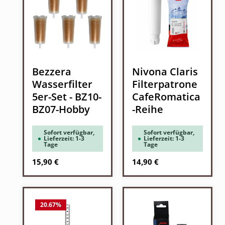
Bezzera
Nivona Claris
Wasserfilter
Filterpatrone
5er-Set - BZ10-
CafeRomatica
BZ07-Hobby
-Reihe
Sofort verfügbar,
Sofort verfügbar,
Lieferzeit: 1-3
Lieferzeit: 1-3
Tage
Tage
Regulärer Preis:
Regulärer Preis:
15,90 €
14,90 €
20.67
%