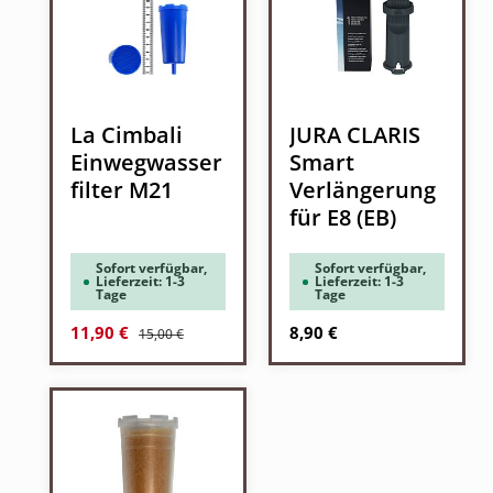
La Cimbali
JURA CLARIS
Einwegwasser
Smart
filter M21
Verlängerung
für E8 (EB)
Sofort verfügbar,
Sofort verfügbar,
Lieferzeit: 1-3
Lieferzeit: 1-3
Tage
Tage
Regulärer Preis:
Verkaufspreis:
Regulärer Preis:
11,90 €
8,90 €
15,00 €