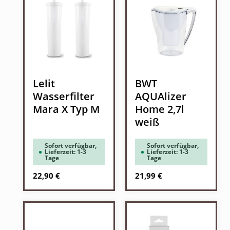
Lelit
BWT
Wasserfilter
AQUAlizer
Mara X Typ M
Home 2,7l
weiß
Sofort verfügbar,
Sofort verfügbar,
Lieferzeit: 1-3
Lieferzeit: 1-3
Tage
Tage
Regulärer Preis:
Regulärer Preis:
22,90 €
21,99 €