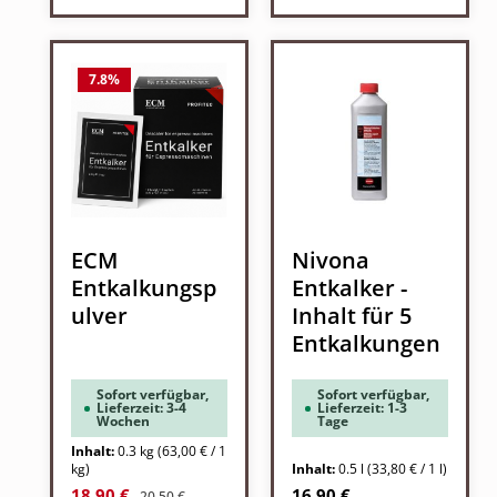
7.8
%
ECM
Nivona
Entkalkungsp
Entkalker -
ulver
Inhalt für 5
Entkalkungen
Sofort verfügbar,
Sofort verfügbar,
Lieferzeit: 3-4
Lieferzeit: 1-3
Wochen
Tage
Inhalt:
0.3 kg
(63,00 € / 1
kg)
Inhalt:
0.5 l
(33,80 € / 1 l)
Regulärer Preis:
Verkaufspreis:
Regulärer Preis:
18,90 €
16,90 €
20,50 €