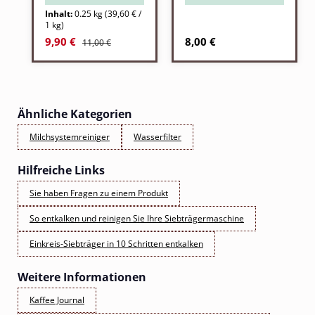
Inhalt:
0.25 kg
(39,60 € /
1 kg)
Regulärer Preis:
Verkaufspreis:
Regulärer Preis:
9,90 €
8,00 €
11,00 €
Ähnliche Kategorien
Milchsystemreiniger
Wasserfilter
Hilfreiche Links
Sie haben Fragen zu einem Produkt
So entkalken und reinigen Sie Ihre Siebträgermaschine
Einkreis-Siebträger in 10 Schritten entkalken
Weitere Informationen
Kaffee Journal