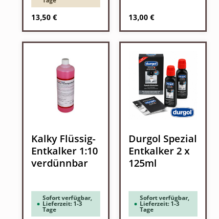
Tage
Regulärer Preis:
Regulärer Preis:
13,50 €
13,00 €
Kalky Flüssig-
Durgol Spezial
Entkalker 1:10
Entkalker 2 x
verdünnbar
125ml
Sofort verfügbar,
Sofort verfügbar,
Lieferzeit: 1-3
Lieferzeit: 1-3
Tage
Tage