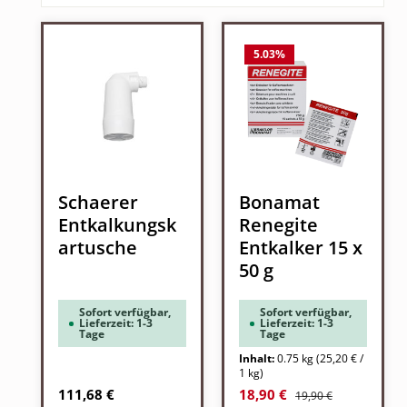
5.03
%
Schaerer
Bonamat
Entkalkungsk
Renegite
artusche
Entkalker 15 x
50 g
Sofort verfügbar,
Sofort verfügbar,
Lieferzeit: 1-3
Lieferzeit: 1-3
Tage
Tage
Inhalt:
0.75 kg
(25,20 € /
1 kg)
Regulärer Preis:
Regulärer Preis:
Verkaufspreis:
111,68 €
18,90 €
19,90 €