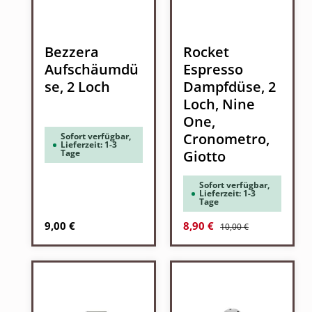
Bezzera
Rocket
Aufschäumdü
Espresso
se, 2 Loch
Dampfdüse, 2
Loch, Nine
One,
Cronometro,
Sofort verfügbar,
Lieferzeit: 1-3
Tage
Giotto
Sofort verfügbar,
Lieferzeit: 1-3
Tage
Regulärer Preis:
Regulärer Preis:
Verkaufspreis:
9,00 €
8,90 €
10,00 €