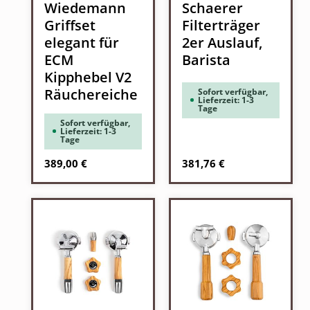
Wiedemann
Schaerer
Griffset
Filterträger
elegant für
2er Auslauf,
ECM
Barista
Kipphebel V2
Räuchereiche
Sofort verfügbar,
Lieferzeit: 1-3
Tage
Sofort verfügbar,
Lieferzeit: 1-3
Tage
Regulärer Preis:
Regulärer Preis:
389,00 €
381,76 €