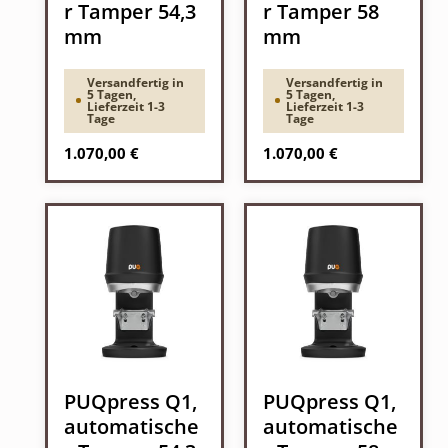
r Tamper 54,3
r Tamper 58
mm
mm
Versandfertig in
Versandfertig in
5 Tagen,
5 Tagen,
Lieferzeit 1-3
Lieferzeit 1-3
Tage
Tage
Regulärer Preis:
Regulärer Preis:
1.070,00 €
1.070,00 €
PUQpress Q1,
PUQpress Q1,
automatische
automatische