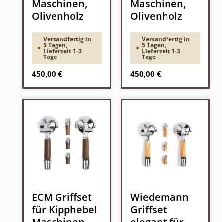
Maschinen,
Maschinen,
Olivenholz
Olivenholz
Versandfertig in
Versandfertig in
5 Tagen,
5 Tagen,
Lieferzeit 1-3
Lieferzeit 1-3
Tage
Tage
Regulärer Preis:
Regulärer Preis:
450,00 €
450,00 €
ECM Griffset
Wiedemann
für Kipphebel
Griffset
Maschinen,
elegant für