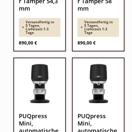
r Tamper 54,3
r Tamper 58
mm
mm
Versandfertig in
Versandfertig in
5 Tagen,
5 Tagen,
Lieferzeit 1-3
Lieferzeit 1-3
Tage
Tage
Regulärer Preis:
Regulärer Preis:
890,00 €
890,00 €
PUQpress
PUQpress
Mini,
Mini,
automatische
automatische