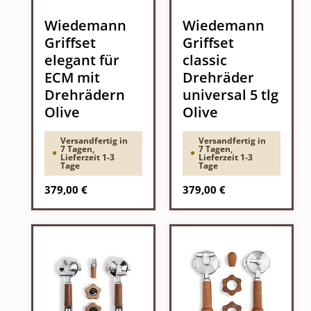
Wiedemann
Wiedemann
Griffset
Griffset
elegant für
classic
ECM mit
Drehräder
Drehrädern
universal 5 tlg
Olive
Olive
Versandfertig in
Versandfertig in
7 Tagen,
7 Tagen,
Lieferzeit 1-3
Lieferzeit 1-3
Tage
Tage
Regulärer Preis:
Regulärer Preis:
379,00 €
379,00 €