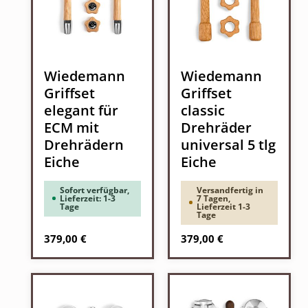
Wiedemann
Wiedemann
Griffset
Griffset
elegant für
classic
ECM mit
Drehräder
Drehrädern
universal 5 tlg
Eiche
Eiche
Sofort verfügbar,
Versandfertig in
Lieferzeit: 1-3
7 Tagen,
Tage
Lieferzeit 1-3
Tage
Regulärer Preis:
Regulärer Preis:
379,00 €
379,00 €