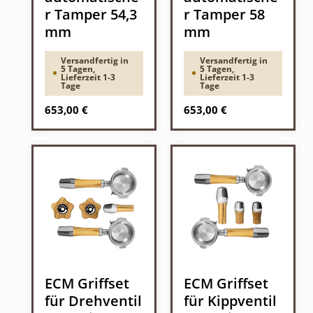
r Tamper 54,3
r Tamper 58
mm
mm
Versandfertig in
Versandfertig in
5 Tagen,
5 Tagen,
Lieferzeit 1-3
Lieferzeit 1-3
Tage
Tage
Regulärer Preis:
Regulärer Preis:
653,00 €
653,00 €
ECM Griffset
ECM Griffset
für Drehventil
für Kippventil