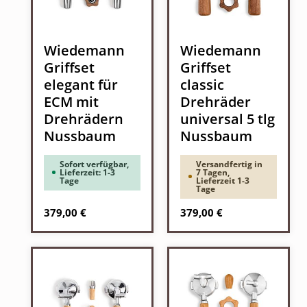
Wiedemann
Wiedemann
Griffset
Griffset
elegant für
classic
ECM mit
Drehräder
Drehrädern
universal 5 tlg
Nussbaum
Nussbaum
Sofort verfügbar,
Versandfertig in
Lieferzeit: 1-3
7 Tagen,
Tage
Lieferzeit 1-3
Tage
Regulärer Preis:
Regulärer Preis:
379,00 €
379,00 €