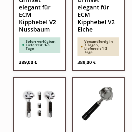
elegant für
elegant für
ECM
ECM
Kipphebel V2
Kipphebel V2
Nussbaum
Eiche
Sofort verfügbar,
Versandfertig in
Lieferzeit: 1-3
7 Tagen,
Tage
Lieferzeit 1-3
Tage
Regulärer Preis:
Regulärer Preis:
389,00 €
389,00 €