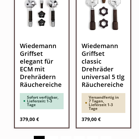
Wiedemann
Wiedemann
Griffset
Griffset
elegant für
classic
ECM mit
Drehräder
Drehrädern
universal 5 tlg
Räuchereiche
Räuchereiche
Sofort verfügbar,
Versandfertig in
Lieferzeit: 1-3
7 Tagen,
Tage
Lieferzeit 1-3
Tage
Regulärer Preis:
Regulärer Preis:
379,00 €
379,00 €