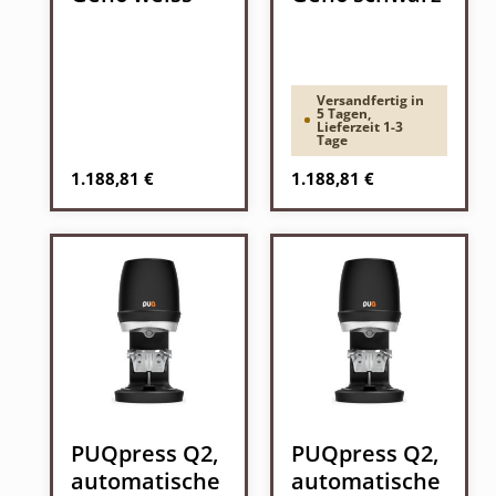
Versandfertig in
5 Tagen,
Lieferzeit 1-3
Tage
Regulärer Preis:
Regulärer Preis:
1.188,81 €
1.188,81 €
PUQpress Q2,
PUQpress Q2,
automatische
automatische