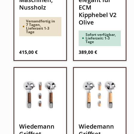
Nussholz
ECM
Kipphebel V2
Olive
Versandfertig in
7 Tagen,
Lieferzeit 1-3
Tage
Sofort verfügbar,
Lieferzeit: 1-3
Tage
Regulärer Preis:
Regulärer Preis:
415,00 €
389,00 €
Wiedemann
Wiedemann
Griffset
Griffset