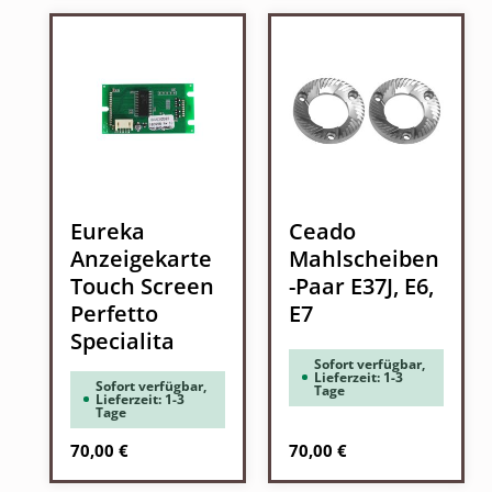
Eureka
Ceado
Anzeigekarte
Mahlscheiben
Touch Screen
-Paar E37J, E6,
Perfetto
E7
Specialita
Sofort verfügbar,
Lieferzeit: 1-3
Sofort verfügbar,
Tage
Lieferzeit: 1-3
Tage
Regulärer Preis:
Regulärer Preis:
70,00 €
70,00 €