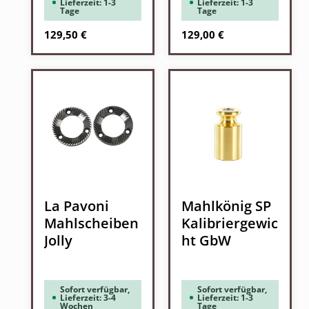
Lieferzeit: 1-3
Lieferzeit: 1-3
Tage
Tage
Regulärer Preis:
Regulärer Preis:
129,50 €
129,00 €
La Pavoni
Mahlkönig SP
Mahlscheiben
Kalibriergewic
Jolly
ht GbW
Sofort verfügbar,
Sofort verfügbar,
Lieferzeit: 3-4
Lieferzeit: 1-3
Wochen
Tage