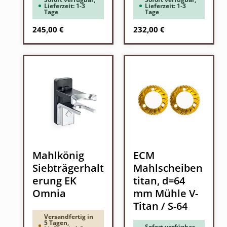
Lieferzeit: 1-3
Lieferzeit: 1-3
Tage
Tage
Regulärer Preis:
Regulärer Preis:
245,00 €
232,00 €
Mahlkönig
ECM
Siebträgerhalt
Mahlscheiben
erung EK
titan, d=64
Omnia
mm Mühle V-
Titan / S-64
Versandfertig in
5 Tagen,
Sofort verfügbar,