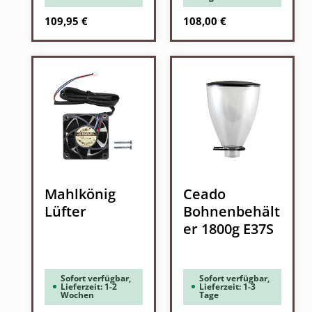
Regulärer Preis:
Regulärer Preis:
109,95 €
108,00 €
Mahlkönig
Ceado
Lüfter
Bohnenbehält
er 1800g E37S
Sofort verfügbar,
Sofort verfügbar,
Lieferzeit: 1-2
Lieferzeit: 1-3
Wochen
Tage