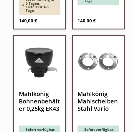
Tage
5 Tagen,
Lieferzeit 1-3
Tage
Regulärer Preis:
Regulärer Preis:
140,00 €
140,00 €
Mahlkönig
Mahlkönig
Bohnenbehält
Mahlscheiben
er 0,25kg EK43
Stahl Vario
Sofort verfügbar,
Sofort verfügbar,