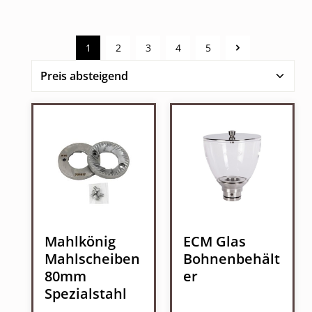
1
2
3
4
5
Seite
Seite
Seite
Seite
Seite
Mahlkönig
ECM Glas
Mahlscheiben
Bohnenbehält
80mm
er
Spezialstahl