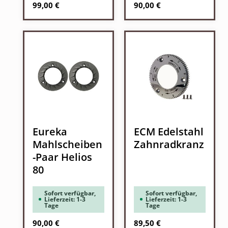
Regulärer Preis:
Regulärer Preis:
99,00 €
90,00 €
Eureka
ECM Edelstahl
Mahlscheiben
Zahnradkranz
-Paar Helios
80
Sofort verfügbar,
Sofort verfügbar,
Lieferzeit: 1-3
Lieferzeit: 1-3
Tage
Tage
Regulärer Preis:
Regulärer Preis:
90,00 €
89,50 €