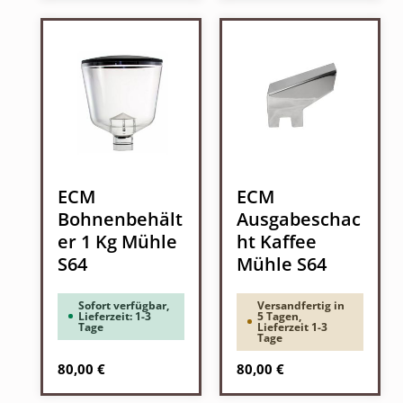
ECM
ECM
Bohnenbehält
Ausgabeschac
er 1 Kg Mühle
ht Kaffee
S64
Mühle S64
Sofort verfügbar,
Versandfertig in
Lieferzeit: 1-3
5 Tagen,
Tage
Lieferzeit 1-3
Tage
Regulärer Preis:
Regulärer Preis:
80,00 €
80,00 €