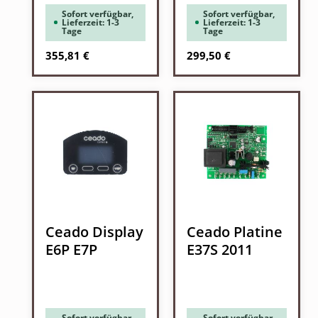
Sofort verfügbar,
Sofort verfügbar,
Lieferzeit: 1-3
Lieferzeit: 1-3
Tage
Tage
Regulärer Preis:
Regulärer Preis:
355,81 €
299,50 €
Ceado Display
Ceado Platine
E6P E7P
E37S 2011
Sofort verfügbar,
Sofort verfügbar,