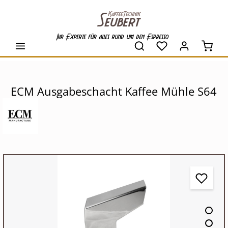
alt springen
Ihr Experte für alles rund um den Espresso
Waren
ECM Ausgabeschacht Kaffee Mühle S64
Bildergalerie überspringen