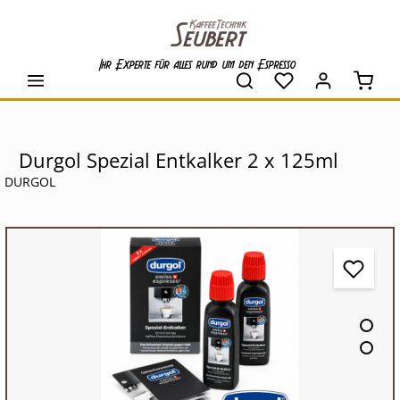
alt springen
Ihr Experte für alles rund um den Espresso
Waren
Durgol Spezial Entkalker 2 x 125ml
DURGOL
Bildergalerie überspringen