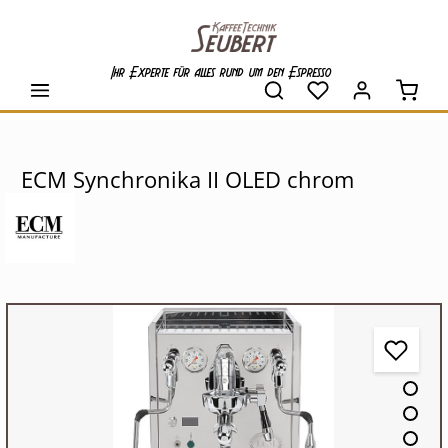
alt springen
Ihr Experte für alles rund um den Espresso
Waren
ECM Synchronika II OLED chrom
Bildergalerie überspringen