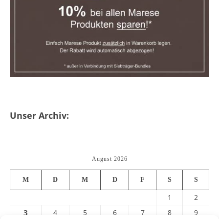
Unser Archiv:
August 2026
M
D
M
D
F
S
S
1
2
3
4
5
6
7
8
9