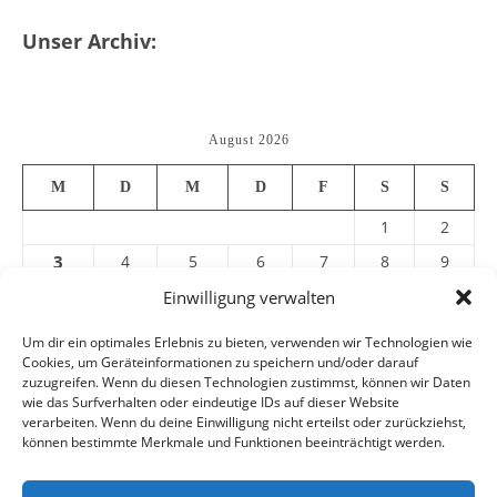
Unser Archiv:
August 2026
M
D
M
D
F
S
S
1
2
3
4
5
6
7
8
9
10
11
12
13
14
15
16
Einwilligung verwalten
17
18
19
20
21
22
23
Um dir ein optimales Erlebnis zu bieten, verwenden wir Technologien wie
Cookies, um Geräteinformationen zu speichern und/oder darauf
24
25
26
27
28
29
30
zuzugreifen. Wenn du diesen Technologien zustimmst, können wir Daten
31
wie das Surfverhalten oder eindeutige IDs auf dieser Website
verarbeiten. Wenn du deine Einwilligung nicht erteilst oder zurückziehst,
können bestimmte Merkmale und Funktionen beeinträchtigt werden.
« Juli