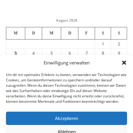
August 2026
M
D
M
D
F
S
S
1
2
3
4
5
6
7
8
9
10
11
12
13
14
15
16
Einwilligung verwalten
17
18
19
20
21
22
23
Um dir ein optimales Erlebnis zu bieten, verwenden wir Technologien wie
Cookies, um Geräteinformationen zu speichern und/oder darauf
24
25
26
27
28
29
30
zuzugreifen. Wenn du diesen Technologien zustimmst, können wir Daten
31
wie das Surfverhalten oder eindeutige IDs auf dieser Website
verarbeiten. Wenn du deine Einwilligung nicht erteilst oder zurückziehst,
können bestimmte Merkmale und Funktionen beeinträchtigt werden.
« Juli
Akzeptieren
Ablehnen