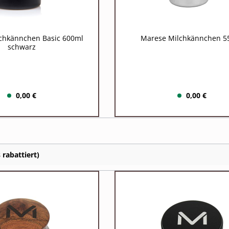
chkännchen Basic 600ml
Marese Milchkännchen 5
schwarz
0,00 €
0,00 €
 rabattiert)