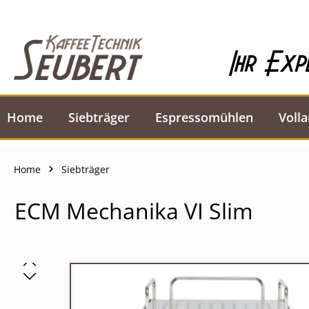
springen
Zur Hauptnavigation springen
Ihr Exp
Home
Siebträger
Espressomühlen
Voll
Home
Siebträger
ECM Mechanika VI Slim
Bildergalerie überspringen