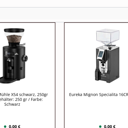
ühle X54 schwarz, 250gr
Eureka Mignon Specialita 16C
älter: 250 gr / Farbe:
Schwarz
0,00 €
0,00 €