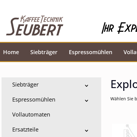
springen
Zur Hauptnavigation springen
Ihr Exp
Home
Siebträger
Espressomühlen
Voll
Expl
Siebträger
Espressomühlen
Wählen Sie b
Vollautomaten
Ersatzteile