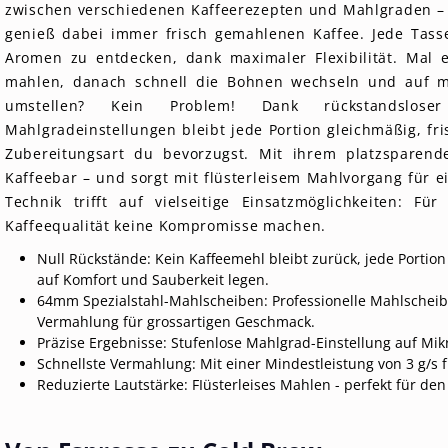
zwischen verschiedenen Kaffeerezepten und Mahlgraden – 
genieß dabei immer frisch gemahlenen Kaffee. Jede Tasse
Aromen zu entdecken, dank maximaler Flexibilität. Mal e
mahlen, danach schnell die Bohnen wechseln und auf mi
umstellen? Kein Problem! Dank rückstandslose
Mahlgradeinstellungen bleibt jede Portion gleichmäßig, fr
Zubereitungsart du bevorzugst. Mit ihrem platzsparen
Kaffeebar – und sorgt mit flüsterleisem Mahlvorgang für e
Technik trifft auf vielseitige Einsatzmöglichkeiten: Fü
Kaffeequalität keine Kompromisse machen.
Null Rückstände: Kein Kaffeemehl bleibt zurück, jede Portion f
auf Komfort und Sauberkeit legen.
64mm Spezialstahl-Mahlscheiben: Professionelle Mahlscheib
Vermahlung für grossartigen Geschmack.
Präzise Ergebnisse: Stufenlose Mahlgrad-Einstellung auf Mi
Schnellste Vermahlung: Mit einer Mindestleistung von 3 g/s f
Reduzierte Lautstärke: FIüsterleises Mahlen - perfekt für de