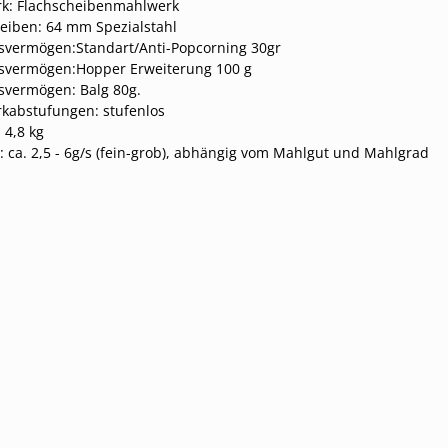
k:
Flachscheibenmahlwerk
eiben:
64 mm Spezialstahl
svermögen:
Standart/Anti-Popcorning 30gr
svermögen:
Hopper Erweiterung 100 g
svermögen:
Balg 80g.
kabstufungen:
stufenlos
:
4,8 kg
:
ca. 2,5 - 6g/s (fein-grob), abhängig vom Mahlgut und Mahlgrad