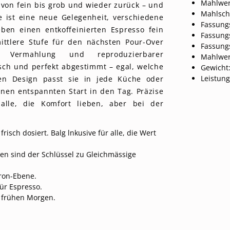
Mahlwer
von fein bis grob und wieder zurück – und
Mahlsch
 ist eine neue Gelegenheit, verschiedene
Fassung
ben einen entkoffeinierten Espresso fein
Fassung
ttlere Stufe für den nächsten Pour-Over
Fassung
r Vermahlung und reproduzierbarer
Mahlwer
isch und perfekt abgestimmt – egal, welche
Gewicht
Leistung
den Design passt sie in jede Küche oder
inen entspannten Start in den Tag. Präzise
r alle, die Komfort lieben, aber bei der
risch dosiert. Balg lnkusive für alle, die Wert
en sind der Schlüssel zu Gleichmässige
kron-Ebene.
ür Espresso.
n frühen Morgen.