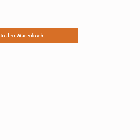
ünschten Wert ein oder benutze die Sch
In den Warenkorb