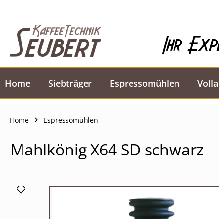
springen
Zur Hauptnavigation springen
Ihr Exp
Home
Siebträger
Espressomühlen
Voll
Home
Espressomühlen
Mahlkönig X64 SD schwarz
Bildergalerie überspringen