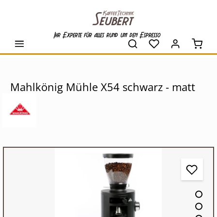
alt springen
Ihr Experte für alles rund um den Espresso
Waren
Mahlkönig Mühle X54 schwarz - matt
Bildergalerie überspringen