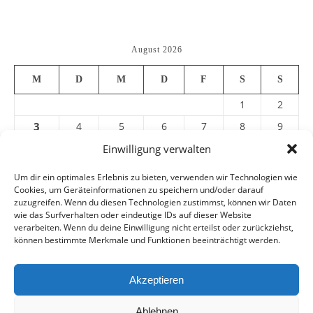
August 2026
M
D
M
D
F
S
S
1
2
3
4
5
6
7
8
9
10
11
12
13
14
15
16
Einwilligung verwalten
17
18
19
20
21
22
23
Um dir ein optimales Erlebnis zu bieten, verwenden wir Technologien wie
Cookies, um Geräteinformationen zu speichern und/oder darauf
24
25
26
27
28
29
30
zuzugreifen. Wenn du diesen Technologien zustimmst, können wir Daten
31
wie das Surfverhalten oder eindeutige IDs auf dieser Website
verarbeiten. Wenn du deine Einwilligung nicht erteilst oder zurückziehst,
können bestimmte Merkmale und Funktionen beeinträchtigt werden.
« Juli
Akzeptieren
Ablehnen