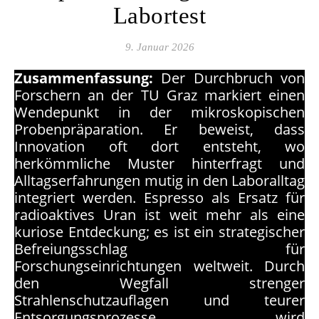
Labortest
9. Januar 2026
Zusammenfassung:
Der Durchbruch von
Forschern an der TU Graz markiert einen
Wendepunkt in der mikroskopischen
Probenpräparation. Er beweist, dass
Innovation oft dort entsteht, wo
herkömmliche Muster hinterfragt und
Alltagserfahrungen mutig in den Laboralltag
integriert werden. Espresso als Ersatz für
radioaktives Uran ist weit mehr als eine
kuriose Entdeckung; es ist ein strategischer
Befreiungsschlag für
Forschungseinrichtungen weltweit. Durch
den Wegfall strenger
Strahlenschutzauflagen und teurer
Entsorgungsprozesse wird