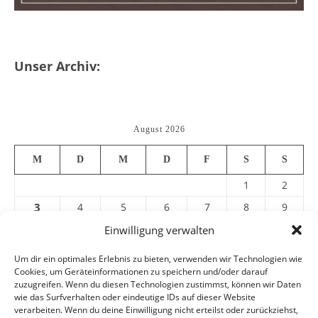
Unser Archiv:
August 2026
M
D
M
D
F
S
S
1
2
3
4
5
6
7
8
9
10
11
12
13
14
15
16
Einwilligung verwalten
17
18
19
20
21
22
23
Um dir ein optimales Erlebnis zu bieten, verwenden wir Technologien wie
Cookies, um Geräteinformationen zu speichern und/oder darauf
24
25
26
27
28
29
30
zuzugreifen. Wenn du diesen Technologien zustimmst, können wir Daten
31
wie das Surfverhalten oder eindeutige IDs auf dieser Website
verarbeiten. Wenn du deine Einwilligung nicht erteilst oder zurückziehst,