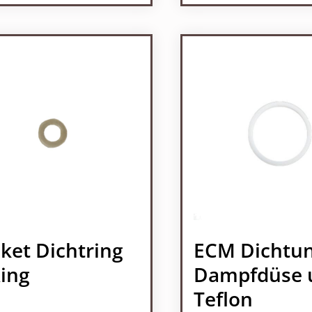
odukt Anzahl: Gib den gewünschten Wert 
Produkt Anzah
ket Dichtring
ECM Dichtu
ing
Dampfdüse 
Teflon