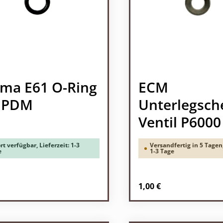
ma E61 O-Ring
ECM
EPDM
Unterlegsch
Ventil P6000
rt verfügbar, Lieferzeit: 1-3
Versandfertig in 5 Tagen,
e
1-3 Tage
rer Preis:
Regulärer Preis:
1,00 €
odukt Anzahl: Gib den gewünschten Wert 
Produkt Anzah