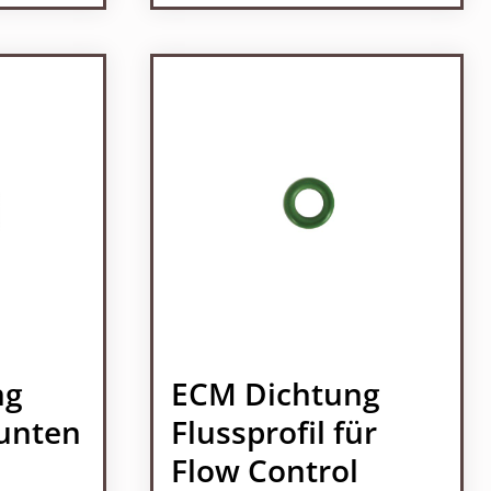
ein oder benutze die Schaltflächen um 
l: Gib den gewünschten Wert ein oder b
Produkt Anzahl: Gib den
ng
ECM Dichtung
unten
Flussprofil für
Flow Control