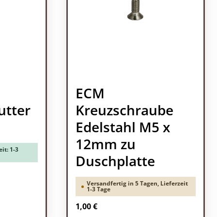
ECM
utter
Kreuzschraube
Edelstahl M5 x
12mm zu
it: 1-3
Duschplatte
Versandfertig in 5 Tagen, Lieferzeit
1-3 Tage
Regulärer Preis:
1,00 €