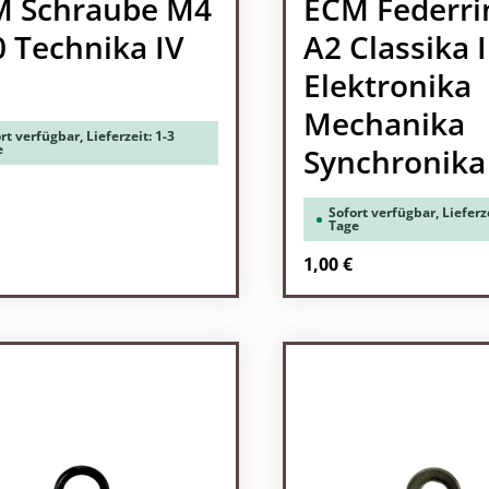
M Schraube M4
ECM Federri
0 Technika IV
A2 Classika I
Elektronika
Mechanika
rt verfügbar, Lieferzeit: 1-3
e
Synchronika
Sofort verfügbar, Lieferze
Tage
rer Preis:
Regulärer Preis:
1,00 €
odukt Anzahl: Gib den gewünschten Wert 
Produkt Anzah