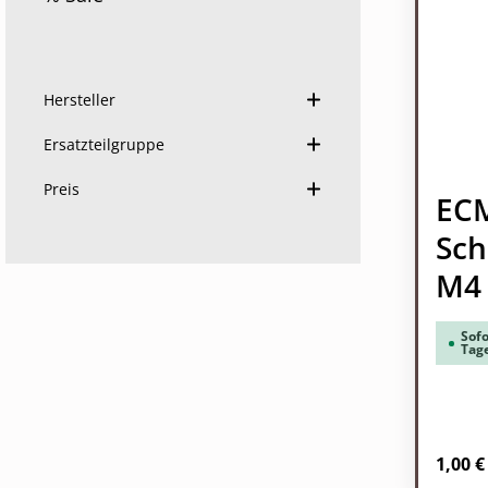
Hersteller
Ersatzteilgruppe
Preis
ECM
Sch
M4 
Sofo
Tag
Regulä
1,00 €