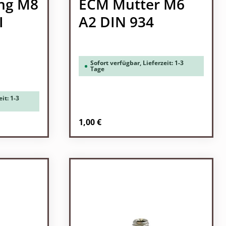
ng M8
ECM Mutter M6
I
A2 DIN 934
Sofort verfügbar, Lieferzeit: 1-3
Tage
it: 1-3
Regulärer Preis:
1,00 €
ein oder benutze die Schaltflächen um 
l: Gib den gewünschten Wert ein oder b
Produkt Anzahl: Gib den