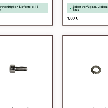
rt verfügbar, Lieferzeit: 1-3
Sofort verfügbar, Lieferze
e
Tage
rer Preis:
Regulärer Preis:
1,00 €
odukt Anzahl: Gib den gewünschten Wert 
Produkt Anzah