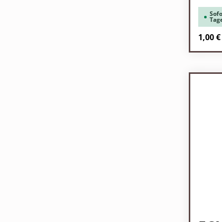
Sofo
Tag
Regulä
1,00 €
Pr