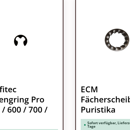
fitec
ECM
engring Pro
Fächerschei
 / 600 / 700 /
Puristika
Sofort verfügbar, Lieferze
Tage