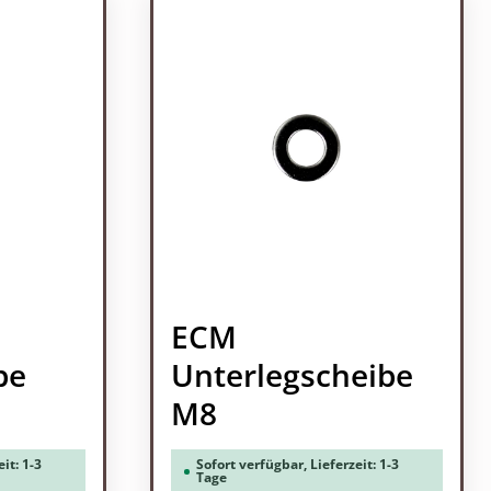
ECM
be
Unterlegscheibe
M8
it: 1-3
Sofort verfügbar, Lieferzeit: 1-3
Tage