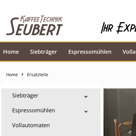
springen
Zur Hauptnavigation springen
Ihr Exp
Home
Siebträger
Espressomühlen
Voll
Home
Ersatzteile
Siebträger
Espressomühlen
Vollautomaten