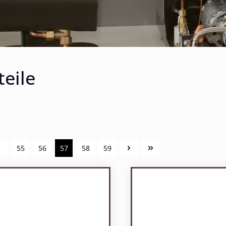
teile
55
56
57
58
59
Seite
Seite
Seite
Seite
Seite