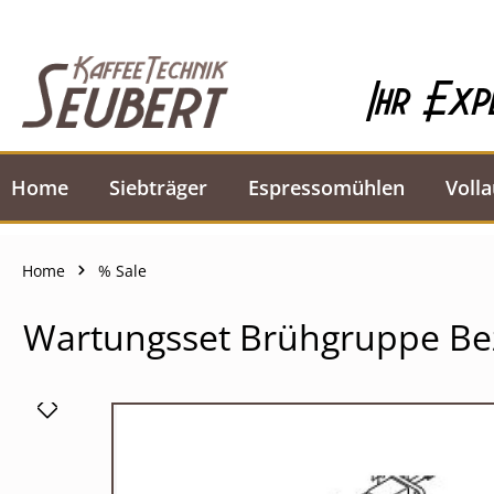
springen
Zur Hauptnavigation springen
Ihr Exp
Home
Siebträger
Espressomühlen
Voll
Home
% Sale
Wartungsset Brühgruppe Bez
Bildergalerie überspringen