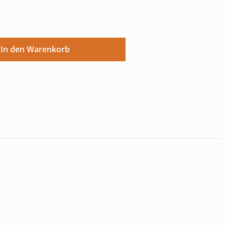
ünschten Wert ein oder benutze die Sch
In den Warenkorb