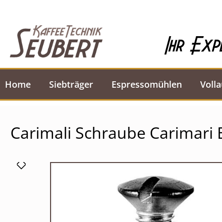
springen
Zur Hauptnavigation springen
Ihr Exp
Home
Siebträger
Espressomühlen
Voll
Carimali Schraube Carimari 
Bildergalerie überspringen