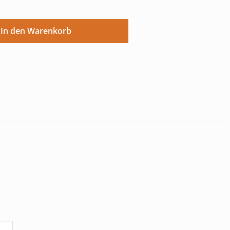
ünschten Wert ein oder benutze die Sch
In den Warenkorb