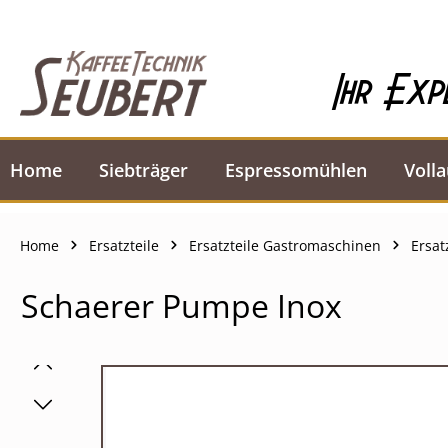
springen
Zur Hauptnavigation springen
Ihr Exp
Home
Siebträger
Espressomühlen
Voll
Home
Ersatzteile
Ersatzteile Gastromaschinen
Ersat
Schaerer Pumpe Inox
Bildergalerie überspringen