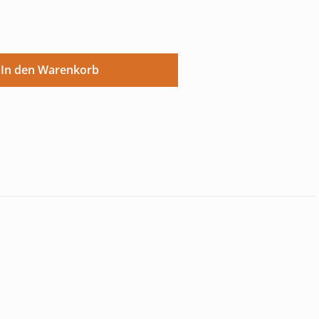
ünschten Wert ein oder benutze die Sch
In den Warenkorb