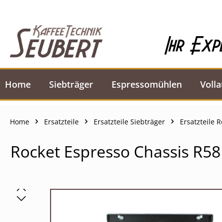
springen
Zur Hauptnavigation springen
Ihr Exp
Home
Siebträger
Espressomühlen
Voll
Home
Ersatzteile
Ersatzteile Siebträger
Ersatzteile 
Rocket Espresso Chassis R58
Bildergalerie überspringen