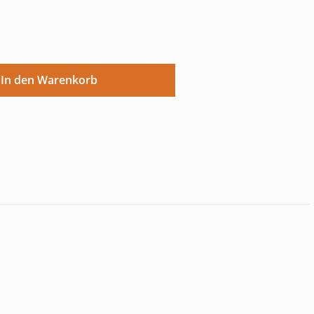
ünschten Wert ein oder benutze die Sch
In den Warenkorb