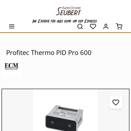
alt springen
Ihr Experte für alles rund um den Espresso
Waren
Profitec Thermo PID Pro 600
Bildergalerie überspringen