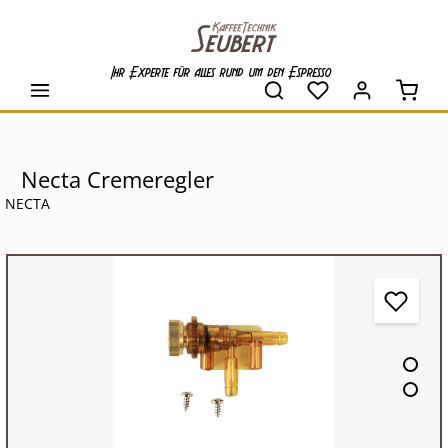
alt springen
Ihr Experte für alles rund um den Espresso
Waren
Necta Cremeregler
NECTA
Bildergalerie überspringen