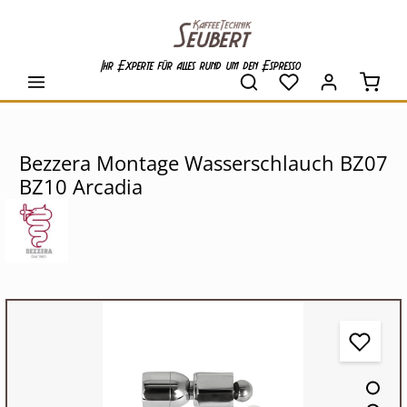
alt springen
Ihr Experte für alles rund um den Espresso
Waren
Bezzera Montage Wasserschlauch BZ07
BZ10 Arcadia
Bildergalerie überspringen