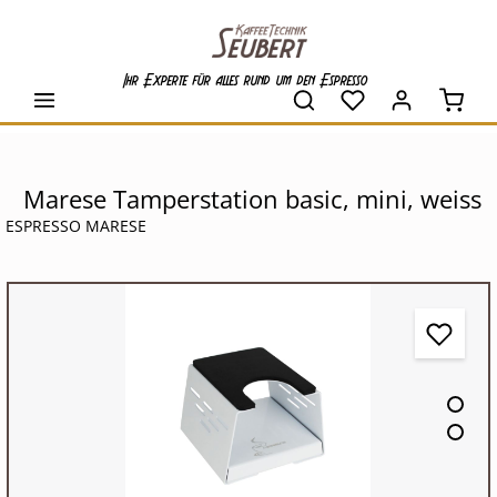
alt springen
Ihr Experte für alles rund um den Espresso
Waren
Marese Tamperstation basic, mini, weiss
ESPRESSO MARESE
Bildergalerie überspringen