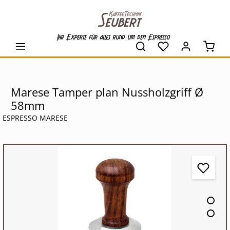
alt springen
Ihr Experte für alles rund um den Espresso
Waren
Marese Tamper plan Nussholzgriff Ø
58mm
ESPRESSO MARESE
Bildergalerie überspringen