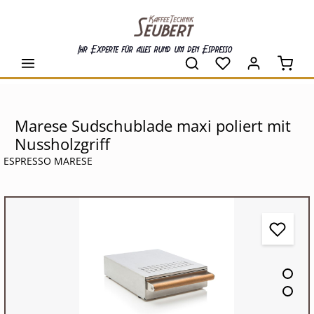
alt springen
Ihr Experte für alles rund um den Espresso
Waren
Marese Sudschublade maxi poliert mit
Nussholzgriff
ESPRESSO MARESE
Bildergalerie überspringen