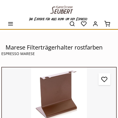
alt springen
Ihr Experte für alles rund um den Espresso
Waren
Marese Filterträgerhalter rostfarben
ESPRESSO MARESE
Bildergalerie überspringen