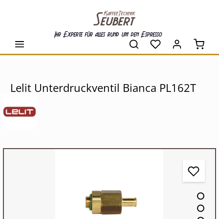
alt springen
Ihr Experte für alles rund um den Espresso
Waren
Lelit Unterdruckventil Bianca PL162T
Bildergalerie überspringen