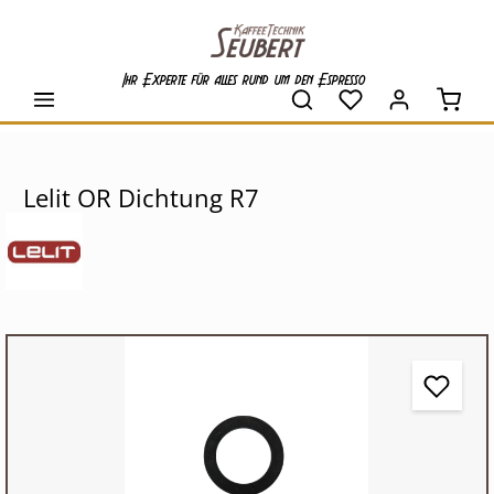
alt springen
Ihr Experte für alles rund um den Espresso
Waren
Lelit OR Dichtung R7
Bildergalerie überspringen