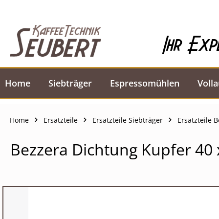
springen
Zur Hauptnavigation springen
Ihr Exp
Home
Siebträger
Espressomühlen
Voll
Home
Ersatzteile
Ersatzteile Siebträger
Ersatzteile 
Bezzera Dichtung Kupfer 40
Bildergalerie überspringen