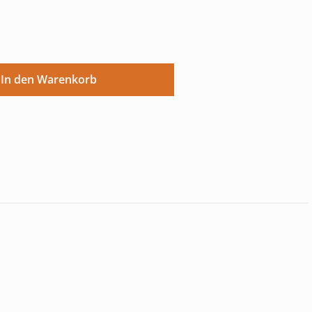
ünschten Wert ein oder benutze die Sch
In den Warenkorb