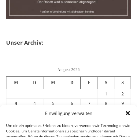
Unser Archiv:
August 2026
M
D
M
D
F
S
S
1
2
3
4
5
6
7
8
9
10
11
12
13
14
15
16
Einwilligung verwalten
17
18
19
20
21
22
23
Um dir ein optimales Erlebnis zu bieten, verwenden wir Technologien wie
Cookies, um Geräteinformationen zu speichern und/oder darauf
24
25
26
27
28
29
30
zuzugreifen. Wenn du diesen Technologien zustimmst, können wir Daten