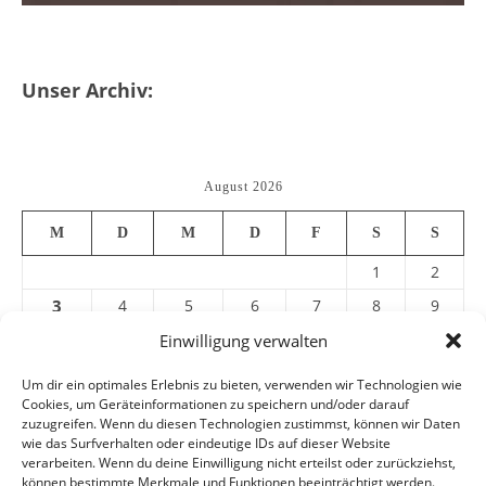
Unser Archiv:
August 2026
M
D
M
D
F
S
S
1
2
3
4
5
6
7
8
9
10
11
12
13
14
15
16
Einwilligung verwalten
17
18
19
20
21
22
23
Um dir ein optimales Erlebnis zu bieten, verwenden wir Technologien wie
Cookies, um Geräteinformationen zu speichern und/oder darauf
24
25
26
27
28
29
30
zuzugreifen. Wenn du diesen Technologien zustimmst, können wir Daten
31
wie das Surfverhalten oder eindeutige IDs auf dieser Website
verarbeiten. Wenn du deine Einwilligung nicht erteilst oder zurückziehst,
können bestimmte Merkmale und Funktionen beeinträchtigt werden.