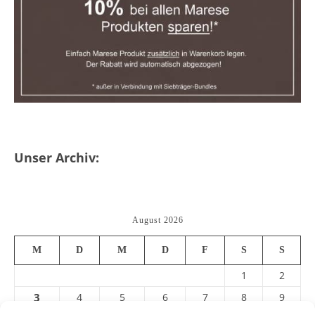
Unser Archiv:
August 2026
M
D
M
D
F
S
S
1
2
3
4
5
6
7
8
9