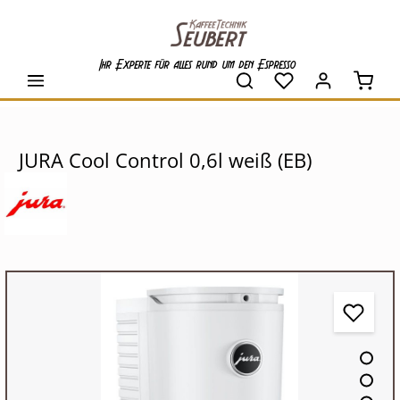
alt springen
Ihr Experte für alles rund um den Espresso
Waren
JURA Cool Control 0,6l weiß (EB)
Bildergalerie überspringen