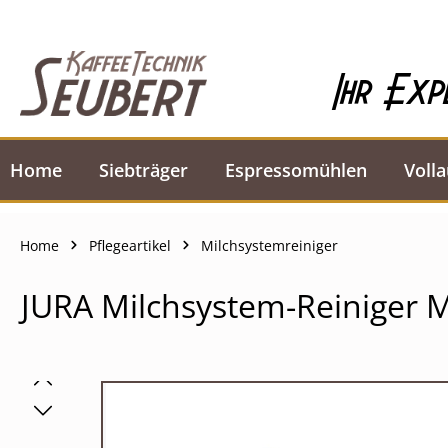
springen
Zur Hauptnavigation springen
Ihr Exp
Home
Siebträger
Espressomühlen
Voll
Home
Pflegeartikel
Milchsystemreiniger
JURA Milchsystem-Reiniger M
Bildergalerie überspringen