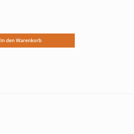
ünschten Wert ein oder benutze die Sch
In den Warenkorb