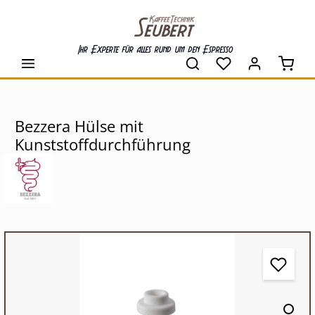
alt springen
Ihr Experte für alles rund um den Espresso
Waren
Bezzera Hülse mit
Kunststoffdurchführung
Bildergalerie überspringen