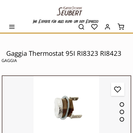
alt springen
Ihr Experte für alles rund um den Espresso
Waren
Gaggia Thermostat 95I RI8323 RI8423
GAGGIA
Bildergalerie überspringen