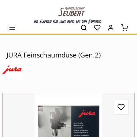
alt springen
Ihr Experte für alles rund um den Espresso
Waren
JURA Feinschaumdüse (Gen.2)
Bildergalerie überspringen