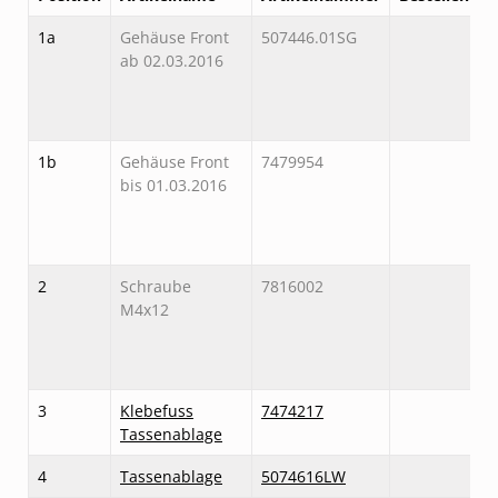
1a
Gehäuse Front
507446.01SG
ab 02.03.2016
1b
Gehäuse Front
7479954
bis 01.03.2016
2
Schraube
7816002
M4x12
3
Klebefuss
7474217
Tassenablage
4
Tassenablage
5074616LW