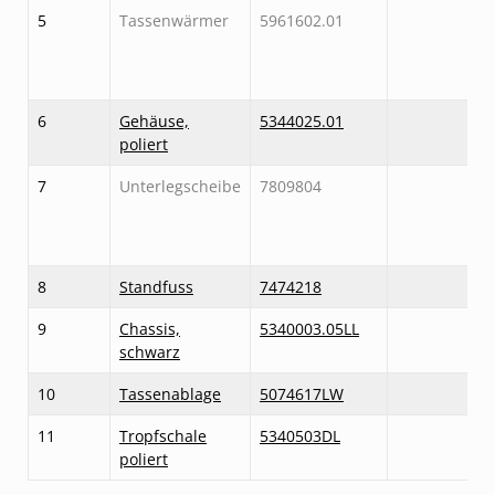
5
Tassenwärmer
5961602.01
6
Gehäuse,
5344025.01
poliert
7
Unterlegscheibe
7809804
8
Standfuss
7474218
9
Chassis,
5340003.05LL
schwarz
10
Tassenablage
5074617LW
11
Tropfschale
5340503DL
poliert