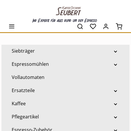
alt springen
Ihr Experte für alles rund um den Espresso
Waren
Siebträger
Espressomühlen
Vollautomaten
Ersatzteile
Kaffee
Pflegeartikel
Espresso-Zubehör