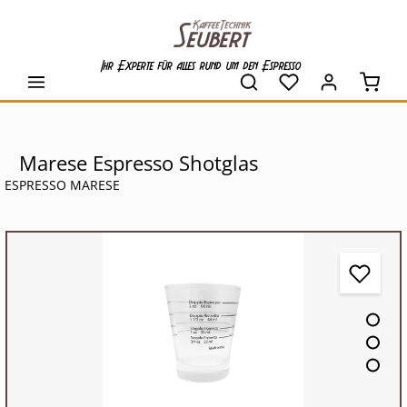
alt springen
Ihr Experte für alles rund um den Espresso
Waren
Marese Espresso Shotglas
ESPRESSO MARESE
Bildergalerie überspringen