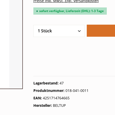
Preise inkl. MwSt. zzgl. Versandkosten
sofort verfügbar, Lieferzeit (DHL): 1-3 Tage
Produkt Anzahl: Gib den gew
Lagerbestand:
47
Produktnummer:
018-041-0011
EAN:
4251714764665
Hersteller:
BELTUP