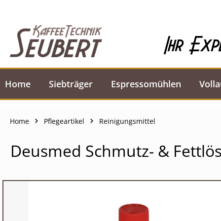
springen
Zur Hauptnavigation springen
Ihr Exp
Home
Siebträger
Espressomühlen
Voll
Home
Pflegeartikel
Reinigungsmittel
Deusmed Schmutz- & Fettlöse
Bildergalerie überspringen