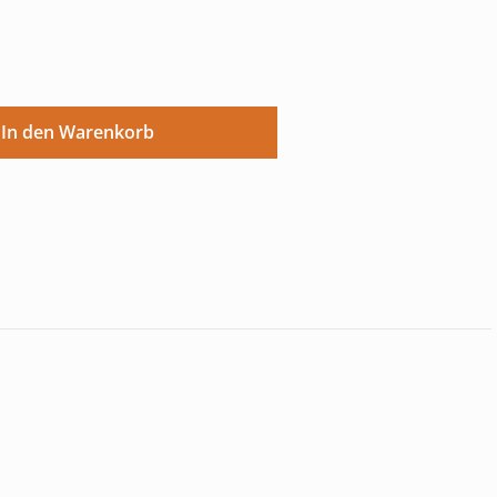
ünschten Wert ein oder benutze die Sch
In den Warenkorb