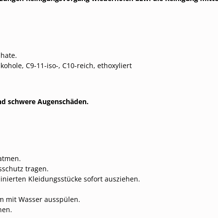
phate.
kohole, C9-11-iso-, C10-reich, ethoxyliert
und schwere Augenschäden.
natmen.
sschutz tragen.
ierten Kleidungsstücke sofort ausziehen.
m mit Wasser ausspülen.
nen.