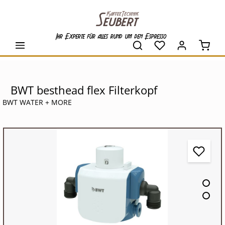
alt springen
Ihr Experte für alles rund um den Espresso
Waren
BWT besthead flex Filterkopf
BWT WATER + MORE
Bildergalerie überspringen