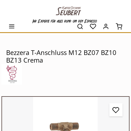
alt springen
Ihr Experte für alles rund um den Espresso
Waren
Bezzera T-Anschluss M12 BZ07 BZ10
BZ13 Crema
Bildergalerie überspringen