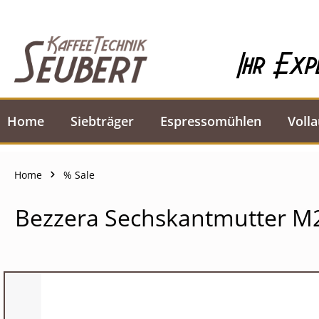
springen
Zur Hauptnavigation springen
Ihr Exp
Home
Siebträger
Espressomühlen
Voll
Home
% Sale
Bezzera Sechskantmutter M
Bildergalerie überspringen