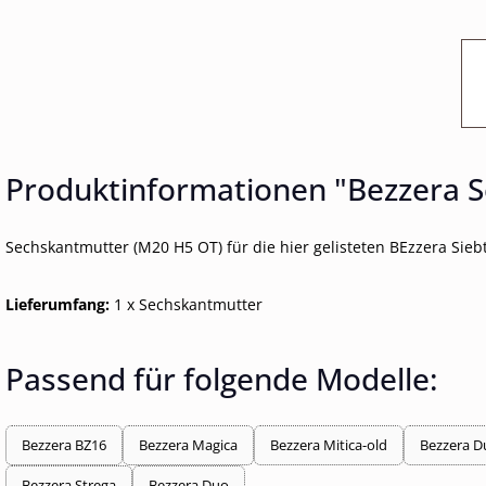
Produktinformationen "Bezzera 
Sechskantmutter (M20 H5 OT) für die hier gelisteten BEzzera Sieb
Lieferumfang:
1 x Sechskantmutter
Passend für folgende Modelle:
Bezzera BZ16
Bezzera Magica
Bezzera Mitica-old
Bezzera D
Bezzera Strega
Bezzera Duo