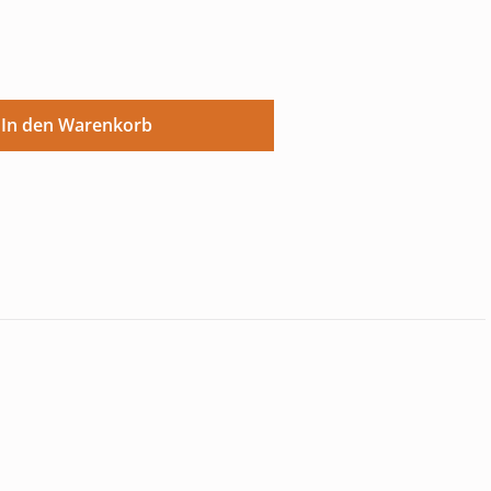
ünschten Wert ein oder benutze die Sch
In den Warenkorb