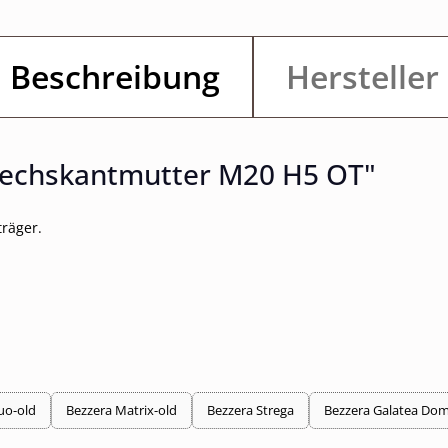
Beschreibung
Hersteller
Sechskantmutter M20 H5 OT"
träger.
uo-old
Bezzera Matrix-old
Bezzera Strega
Bezzera Galatea Do