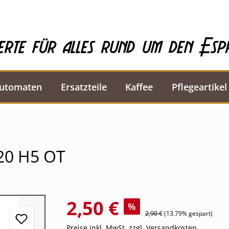
erte für alles rund um den Esp
automaten
Ersatzteile
Kaffee
Pflegeartikel
20 H5 OT
2,50 €
%
2,90 €
(13.79% gespart)
Preise inkl. MwSt. zzgl. Versandkosten