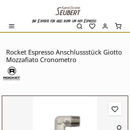
alt springen
Ihr Experte für alles rund um den Espresso
Waren
Rocket Espresso Anschlussstück Giotto
Mozzafiato Cronometro
Bildergalerie überspringen