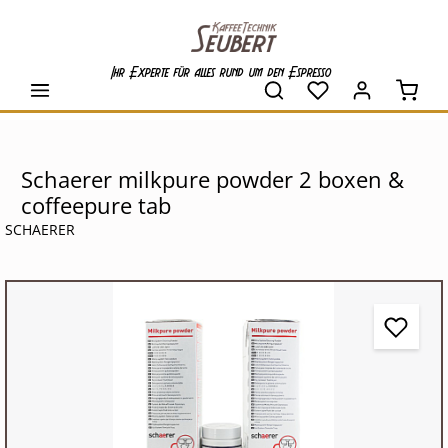
alt springen
Ihr Experte für alles rund um den Espresso
Waren
Schaerer milkpure powder 2 boxen &
coffeepure tab
SCHAERER
Bildergalerie überspringen